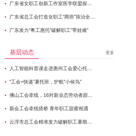
广东省女职工创新工作室医学联盟探寻“主动健康”新路径
广东省总工会打造女职工“两癌”筛治全流程服务体系
广东发力“粤工惠托”破解职工“带娃难”
基层动态
更多
人工智能科普课走进惠州工会爱心托管班
“工会+快递”暑托班，护航“小候鸟”
佛山工会牵线，16对新业态劳动者甜蜜牵手
新会工会牵线搭桥 青年职工甜蜜相遇
云浮市总工会精准发力破解职工暑期托管难题