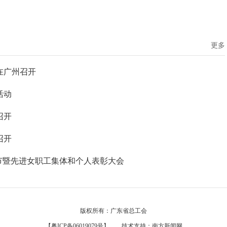
更多
在广州召开
活动
召开
召开
女节暨先进女职工集体和个人表彰大会
版权所有：广东省总工会
【粤ICP备06019079号】
技术支持：
南方新闻网