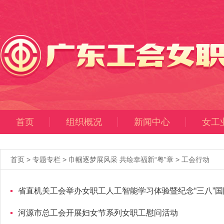
首页
组织概况
新闻中心
女工
首页
>
专题专栏
>
巾帼逐梦展风采 共绘幸福新“粤”章
>
工会行动
省直机关工会举办女职工人工智能学习体验暨纪念“三八”
河源市总工会开展妇女节系列女职工慰问活动