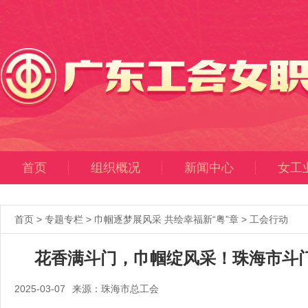
首页
组织概况
新闻中心
女工
首页
>
专题专栏
>
巾帼逐梦展风采 共绘幸福新“粤”章
>
工会行动
花香满斗门，巾帼绽风采！珠海市斗
2025-03-07
来源：珠海市总工会