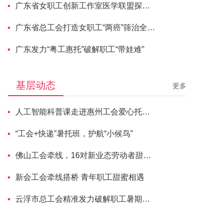
广东省女职工创新工作室医学联盟探寻“主动健康”新路径
广东省总工会打造女职工“两癌”筛治全流程服务体系
广东发力“粤工惠托”破解职工“带娃难”
基层动态
更多
人工智能科普课走进惠州工会爱心托管班
“工会+快递”暑托班，护航“小候鸟”
佛山工会牵线，16对新业态劳动者甜蜜牵手
新会工会牵线搭桥 青年职工甜蜜相遇
云浮市总工会精准发力破解职工暑期托管难题