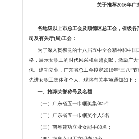
关于推荐201
6
年广
各地级以上市总工会及顺德区总工会，省级各
司及有关厅(局)工会：
为了深入贯彻党的十八届
五
中全会精神和中国
格，展示女职工的时代风采和卓越贡献，
激励广大
优、建功立业
，广东省总工会拟定201
6
年“三八”
先进女职工集体和个人。现将有关事项通知如下：
一、
推荐荣誉称号
及名额
（一）广东省五一巾帼奖集体5个；
（二）广东省五一巾帼奖个人5名；
（三）南粤建功立业女能手80名；
（四）南粤女职工文明岗40个。