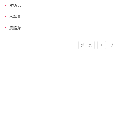
罗德远
米军喜
詹船海
第一页
1