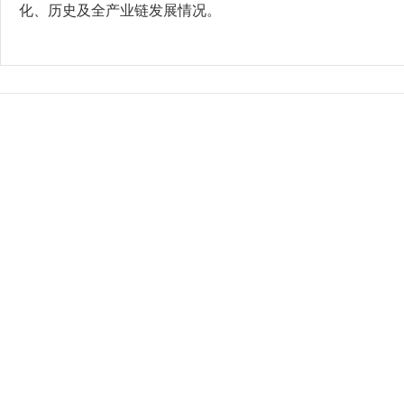
化、历史及全产业链发展情况。