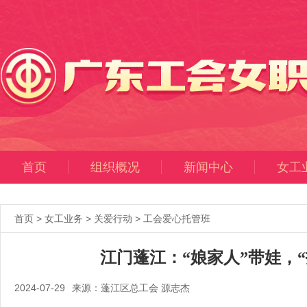
首页
组织概况
新闻中心
女工
首页
>
女工业务
>
关爱行动
>
工会爱心托管班
江门蓬江：“娘家人”带娃，
2024-07-29
来源：蓬江区总工会 源志杰